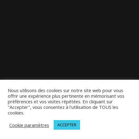
Nous utilisons des cookies sur notre site web pour vous
offrir une expérience plus pertinente en mémorisant vos
préférences et vos visites répétées. En cliquant sur
"Accepter", vous consentez à l'utilisation de TOUS les
cookies.
Cookie paramètres
ACCEPTER
© 2026 MELODINOTE | Tous droits réservés | Mentions légales