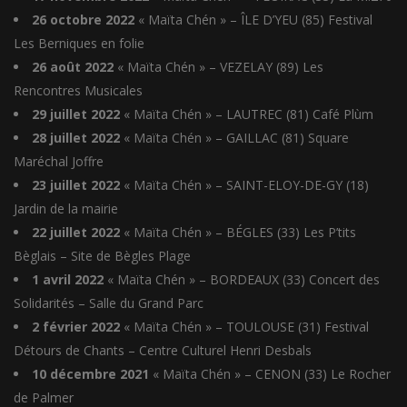
26 octobre 2022
« Maïta Chén » – ÎLE D’YEU (85) Festival
Les Berniques en folie
26 août 2022
« Maïta Chén » – VEZELAY (89) Les
Rencontres Musicales
29 juillet 2022
« Maïta Chén » – LAUTREC (81) Café Plùm
28 juillet 2022
« Maïta Chén » – GAILLAC (81) Square
Maréchal Joffre
23 juillet 2022
« Maïta Chén » – SAINT-ELOY-DE-GY (18)
Jardin de la mairie
22 juillet 2022
« Maïta Chén » – BÉGLES (33) Les P’tits
Bèglais – Site de Bègles Plage
1 avril 2022
« Maïta Chén » – BORDEAUX (33) Concert des
Solidarités – Salle du Grand Parc
2 février 2022
« Maïta Chén » – TOULOUSE (31) Festival
Détours de Chants – Centre Culturel Henri Desbals
10 décembre 2021
« Maïta Chén » – CENON (33) Le Rocher
de Palmer