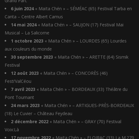
Grand Parc
6 juin 2024
« Maïta Chén » – SÉMÉAC (65) Festival Tarba en
Canta – Centre Albert Camus
14 mai 2024
« Maïta Chén » – SAUJON (17) Festival Mai
Musical – La Salicorne
1 octobre 2023
« Maïta Chén » – LOURDES (65) Lourdes
aux couleurs du monde
30 septembre 2023
« Maïta Chén » – ARETTE (64) Sismik
Festival
12 août 2023
« Maïta Chén » – CONCORÈS (46)
Festi’ValCéou
7 avril 2023
« Maïta Chén » – BORDEAUX (33) Théâtre du
Pont Tournant
24 mars 2023
« Maïta Chén » – ARTIGUES-PRÈS-BORDEAUX
(18) Le Cuvier – Château Feydeau
2 décembre 2022
« Maïta Chén » – GRAY (70) Festival
Voix:Là
17 novembre 2022
« Maïta Chén » – FLOIRAC (33) La M.270