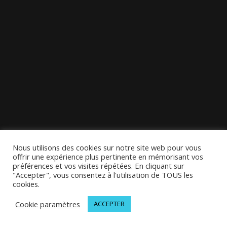
Nous utilisons des cookies sur notre site web pour vous
offrir une expérience plus pertinente en mémorisant vos
préférences et vos visites répétées. En cliquant sur
"Accepter", vous consentez à l'utilisation de TOUS les
cookies.
Cookie paramètres
ACCEPTER
© 2026 MELODINOTE | Tous droits réservés | Mentions légales