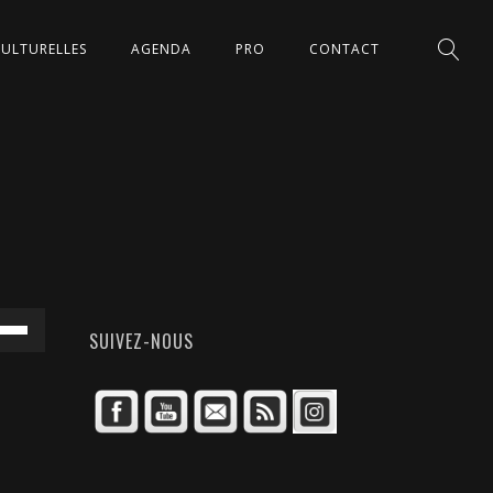
CULTURELLES
AGENDA
PRO
CONTACT
isez
SUIVEZ-NOUS
hes
t/bas
r
menter