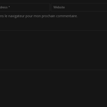
ou
dim
le
ans le navigateur pour mon prochain commentaire.
vol