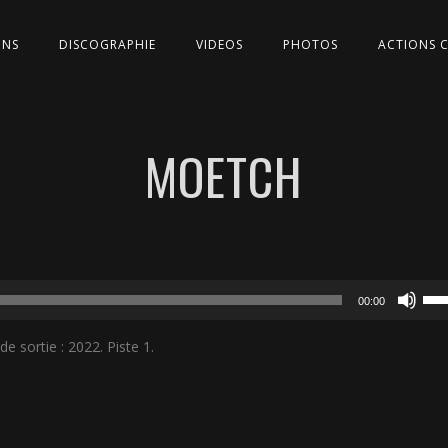
ONS
DISCOGRAPHIE
VIDEOS
PHOTOS
ACTIONS 
MOETCH
Util
00:00
les
flèc
sortie : 2022. Piste 1.
hau
pou
aug