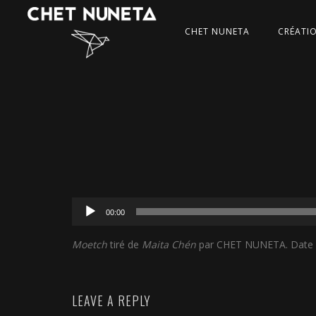
CHET NUNETA
CRÉATI
Lecteur
00:00
audio
Moetch
tiré de
Maita Chén
par CHET NUNETA. Date de 
LEAVE A REPLY