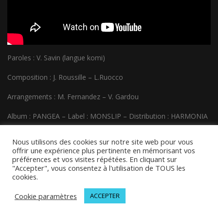
Paroles : V. Savin (langue komi)
Composition : J. Roussille – L.Ruocco
Arrangements : M. Fernandez – V. Gardou
Album : PANGEA – Label : MONSLIP – Distribution : HARMONIA
MUNDI
Nous utilisons des cookies sur notre site web pour vous
offrir une expérience plus pertinente en mémorisant vos
préférences et vos visites répétées. En cliquant sur
"Accepter", vous consentez à l'utilisation de TOUS les
cookies.
Cookie paramètres
ACCEPTER
© 2026 MELODINOTE | Tous droits réservés | Mentions légales